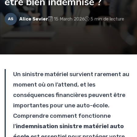
être bien indemnisé ?
Alice Sevier
15 March 2026
5 min de lecture
AS
Un sinistre matériel survient rarement au
moment où on l'attend, et les
conséquences financières peuvent être
importantes pour une auto-école.
Comprendre comment fonctionne
l'
indemnisation sinistre matériel auto
école
est essentiel pour protéger votre