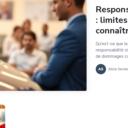
Responsa
: limite
connaît
Qu'est-ce que la 
responsabilité c
de dommages caus
AS
Alice Sevie